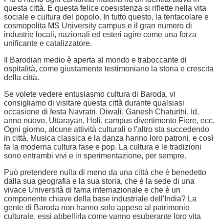
questa città. E questa felice coesistenza si riflette nella vita
sociale e cultura del popolo. In tutto questo, la tentacolare e
cosmopolita MS University campus e il gran numero di
industrie locali, nazionali ed esteri agire come una forza
unificante e catalizzatore.
Il Barodian medio è aperta al mondo e traboccante di
ospitalità, come giustamente testimoniano la storia e crescita
della città.
Se volete vedere entusiasmo cultura di Baroda, vi
consigliamo di visitare questa città durante qualsiasi
occasione di festa Navratri, Diwali, Ganesh Chaturthi, Id,
anno nuovo, Uttarayan, Holi, campus divertimento Fiere, ecc.
Ogni giorno, alcune attività culturali o l'altro sta succedendo
in città. Musica classica e la danza hanno loro patroni, e così
fa la moderna cultura fase e pop. La cultura e le tradizioni
sono entrambi vivi e in sperimentazione, per sempre.
Può pretendere nulla di meno da una città che è benedetto
dalla sua geografia e la sua storia, che è la sede di una
vivace Università di fama internazionale e che è un
componente chiave della base industriale dell'India? La
gente di Baroda non hanno solo appeso al patrimonio
culturale, essi abbellirla come vanno esuberante loro vita