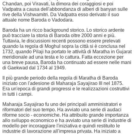
Chandan, poi Viravati, la dimora dei coraggiosi e poi
Vadpatra a causa dell'abbondanza di alberi di banyan sulle
rive della Vishwamitri. Da Vadpatra esso derivato il suo
attuale nome Baroda o Vadodara.
Baroda ha un ricco background storico. Lo storico ardente
può tracciare la storia di Baroda oltre 2000 anni e più.
Tuttavia, le discussioni recenti possono essere prelevati
quando la regola di Moghul sopra la città si è conclusa nel
1732, quando Pilaji ha portato le attività di Maratha in Gujarat
meridionale ad una testa e lo cattura. Fatta eccezione per
una breve pausa, Baroda ha continuato ad essere nelle mani
di Gaekwad dal 1734 al 1949.
Il più grande periodo della regola di Maratha di Baroda
iniziato con l'adesione di Maharaja Sayajirao III nel 1875.
Era un'epoca di grandi progressi e le realizzazioni costruttivi
in tutti i campi.
Maharaja Sayajirao fu uno dei principali amministratori e
riformatori del suo tempo. Ha avviato una serie di audaci
riforme socio - economiche. Ha attribuito grande importanza
allo sviluppo economico e ha avviato una serie di industrie di
modello per incoraggiare l'iniziativa e quindi restituito le
industrie di lavorazione all'impresa privata. Ha iniziato a