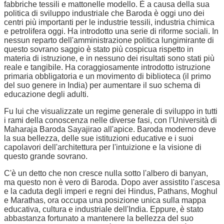
fabbriche tessili e mattonelle modello. È a causa della sua
politica di sviluppo industriale che Baroda è oggi uno dei
centri più importanti per le industrie tessili, industria chimica
e petrolifera oggi. Ha introdotto una serie di riforme sociali. In
nessun reparto dell'amministrazione politica lungimirante di
questo sovrano saggio è stato più cospicua rispetto in
materia di istruzione, e in nessuno dei risultati sono stati più
reale e tangibile. Ha coraggiosamente introdotto istruzione
primaria obbligatoria e un movimento di biblioteca (il primo
del suo genere in India) per aumentare il suo schema di
educazione degli adulti.
Fu lui che visualizzate un regime generale di sviluppo in tutti
i rami della conoscenza nelle diverse fasi, con l'Università di
Maharaja Baroda Sayajirao all'apice. Baroda moderno deve
la sua bellezza, delle sue istituzioni educative e i suoi
capolavori dell'architettura per l'intuizione e la visione di
questo grande sovrano.
C'è un detto che non cresce nulla sotto l'albero di banyan,
ma questo non è vero di Baroda. Dopo aver assistito l'ascesa
e la caduta degli imperi e regni dei Hindus, Pathans, Moghul
e Marathas, ora occupa una posizione unica sulla mappa
educativa, cultura e industriale dell'India. Eppure, è stato
abbastanza fortunato a mantenere la bellezza del suo