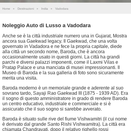
Home
»
Destinazioni
»
India
»
Vadodara
Noleggio Auto di Lusso a Vadodara
Anche se è la città industriale numero una in Gujarat, Mostra
ancora sua Gaekwad legacy. Il Gaekwad, che una volta
governato in Vadadora e ne fece la propria capitale, diede
alla città un secondo nome, Baroda, che è ancora
occasionalmente usato in questi giorni. La città ha grandi
parchi e diversi palazzi imponenti, come il Laxmi Vilas e
Pratap Palace e una manciata di musei impressionanti. Il
Museo di Baroda e la sua galleria di foto sono sicuramente
merita una visita.
Baroda moderno è un memoriale grande e aderente al suo
sovrano tardo, Sayaji Rao Gaekwad III (1875 - 1939 AD). Era
il sogno di questo amministratore in grado di rendere Baroda
un centro educativo, industriale e commerciale e si è
assicurato che il suo sogno si sarebbe avverato.
Baroda è situato sulle rive del fiume Vishwamitri (il cui nome
è derivato dal grande Santo Rishi Vishwamitra). La città era
chiamata Chandravati, dopo il relativo righello rossi