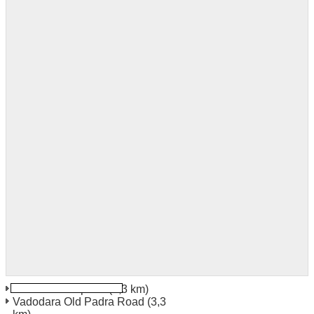
Vadodra Aeroporto
(3,3 km)
Vadodara Old Padra Road
(3,3