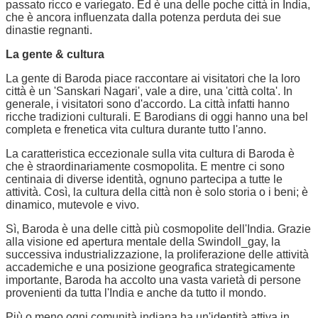
passato ricco e variegato. Ed è una delle poche città in India,
che è ancora influenzata dalla potenza perduta dei sue
dinastie regnanti.
La gente & cultura
La gente di Baroda piace raccontare ai visitatori che la loro
città è un 'Sanskari Nagari', vale a dire, una 'città colta'. In
generale, i visitatori sono d'accordo. La città infatti hanno
ricche tradizioni culturali. E Barodians di oggi hanno una bel
completa e frenetica vita cultura durante tutto l'anno.
La caratteristica eccezionale sulla vita cultura di Baroda è
che è straordinariamente cosmopolita. E mentre ci sono
centinaia di diverse identità, ognuno partecipa a tutte le
attività. Così, la cultura della città non è solo storia o i beni; è
dinamico, mutevole e vivo.
Sì, Baroda è una delle città più cosmopolite dell'India. Grazie
alla visione ed apertura mentale della Swindoll_gay, la
successiva industrializzazione, la proliferazione delle attività
accademiche e una posizione geografica strategicamente
importante, Baroda ha accolto una vasta varietà di persone
provenienti da tutta l'India e anche da tutto il mondo.
Più o meno ogni comunità indiana ha un'identità attiva in