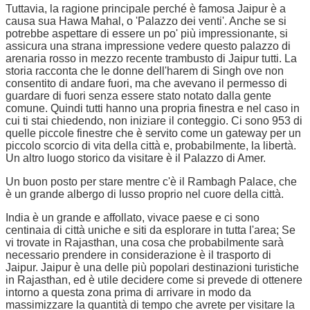
Tuttavia, la ragione principale perché è famosa Jaipur è a
causa sua Hawa Mahal, o 'Palazzo dei venti'. Anche se si
potrebbe aspettare di essere un po' più impressionante, si
assicura una strana impressione vedere questo palazzo di
arenaria rosso in mezzo recente trambusto di Jaipur tutti. La
storia racconta che le donne dell'harem di Singh ove non
consentito di andare fuori, ma che avevano il permesso di
guardare di fuori senza essere stato notato dalla gente
comune. Quindi tutti hanno una propria finestra e nel caso in
cui ti stai chiedendo, non iniziare il conteggio. Ci sono 953 di
quelle piccole finestre che è servito come un gateway per un
piccolo scorcio di vita della città e, probabilmente, la libertà.
Un altro luogo storico da visitare è il Palazzo di Amer.
Un buon posto per stare mentre c'è il Rambagh Palace, che
è un grande albergo di lusso proprio nel cuore della città.
India è un grande e affollato, vivace paese e ci sono
centinaia di città uniche e siti da esplorare in tutta l'area; Se
vi trovate in Rajasthan, una cosa che probabilmente sarà
necessario prendere in considerazione è il trasporto di
Jaipur. Jaipur è una delle più popolari destinazioni turistiche
in Rajasthan, ed è utile decidere come si prevede di ottenere
intorno a questa zona prima di arrivare in modo da
massimizzare la quantità di tempo che avrete per visitare la