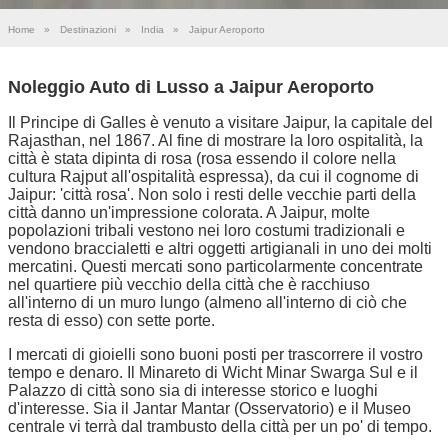
Home
»
Destinazioni
»
India
»
Jaipur Aeroporto
Noleggio Auto di Lusso a Jaipur Aeroporto
Il Principe di Galles è venuto a visitare Jaipur, la capitale del
Rajasthan, nel 1867. Al fine di mostrare la loro ospitalità, la
città è stata dipinta di rosa (rosa essendo il colore nella
cultura Rajput all'ospitalità espressa), da cui il cognome di
Jaipur: 'città rosa'. Non solo i resti delle vecchie parti della
città danno un'impressione colorata. A Jaipur, molte
popolazioni tribali vestono nei loro costumi tradizionali e
vendono braccialetti e altri oggetti artigianali in uno dei molti
mercatini. Questi mercati sono particolarmente concentrate
nel quartiere più vecchio della città che è racchiuso
all'interno di un muro lungo (almeno all'interno di ciò che
resta di esso) con sette porte.
I mercati di gioielli sono buoni posti per trascorrere il vostro
tempo e denaro. Il Minareto di Wicht Minar Swarga Sul e il
Palazzo di città sono sia di interesse storico e luoghi
d'interesse. Sia il Jantar Mantar (Osservatorio) e il Museo
centrale vi terrà dal trambusto della città per un po' di tempo.