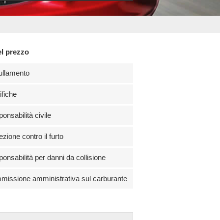
el prezzo
ullamento
fiche
onsabilità civile
ezione contro il furto
onsabilità per danni da collisione
issione amministrativa sul carburante