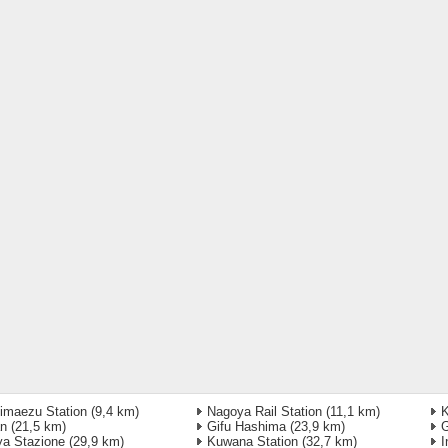
maezu Station
(9,4 km)
Nagoya Rail Station
(11,1 km)
an
(21,5 km)
Gifu Hashima
(23,9 km)
G
ya Stazione
(29,9 km)
Kuwana Station
(32,7 km)
I