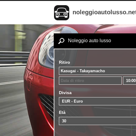
noleggioautolusso.ne
Noleggio auto lusso
Ritiro
Divisa
Età