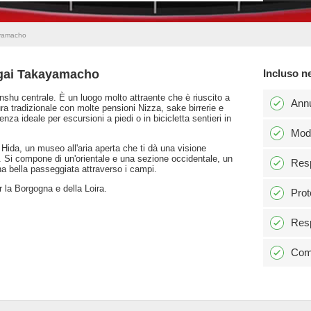
yamacho
ugai Takayamacho
Incluso n
nshu centrale. È un luogo molto attraente che è riuscito a
Ann
ra tradizionale con molte pensioni Nizza, sake birrerie e
enza ideale per escursioni a piedi o in bicicletta sentieri in
Modi
i Hida, un museo all'aria aperta che ti dà una visione
. Si compone di un'orientale e una sezione occidentale, un
Resp
na bella passeggiata attraverso i campi.
r la Borgogna e della Loira.
Prot
Resp
Comm