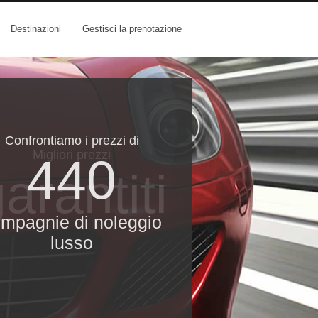
Destinazioni
Gestisci la prenotazione
Confrontiamo i prezzi di
Migliori prezzi
440
arantiti
mpagnie di noleggio
lusso