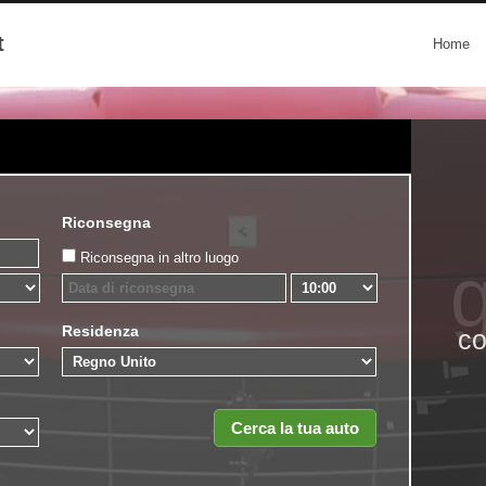
t
Home
Riconsegna
Riconsegna in altro luogo
g
Residenza
co