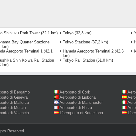
o Shinjuku Park Tower
(32,1 km)
Tokyo
(32,3 km)
hama Bay Quarter Stazione
Tokyo Stazione
(37,2 km)
H
4 km)
da Aeroporto Terminal 1
(42,1
Haneda Aeroporto Terminal 2
(42,3
K
km)
ushika Shin Koiwa Rail Station
Tokyo Rail Station
(51,0 km)
6 km)
porto di Bergamo
Aeroporto di Cork
Aero
porto di Ginevra
Aeroporto di Lisbona
Aero
porto di Mallorca
Aeroporto di Manchester
Aero
porto di Murcia
Aeroporto di Nizza
Aero
porto di Valencia
L'aeroporto di Barcellona
L'ae
ghts Reserved.‎