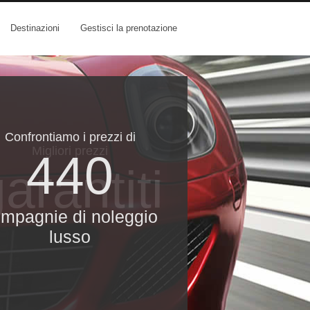
Destinazioni
Gestisci la prenotazione
Confrontiamo i prezzi di
Migliori prezzi
440
arantiti
mpagnie di noleggio
lusso