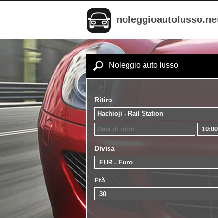
noleggioautolusso.ne
Noleggio auto lusso
Ritiro
Divisa
Età