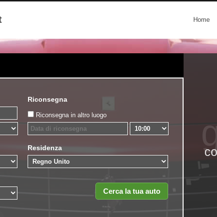
t
Home
Riconsegna
Riconsegna in altro luogo
g
Residenza
co