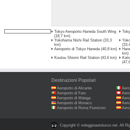
Tokyo Aeroporto Haneda South Wing
Toky
(18,7 km)
Yokohama Nishi Rail Station
(33,3
Yoko
km)
(33,
Aeroporto di Tokyo Haneda
(40,8 km)
Hane
km)
Koutou Shiomi Rail Station
(43,6 km)
Kats
(47,
Destinazioni Popolari
Aeroporto di Alicante
Aero
Aeroporto di Faro
Aero
Aeroporto di Malaga
Aero
Aeroporto di Monaco
Aero
Aeroporto di Roma Fiumicino
Aero
Copyright © noleggioautolusso.net. All Ri