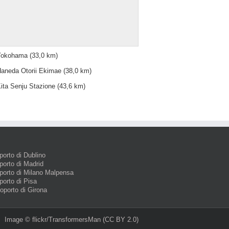
Yokohama
(33,0 km)
aneda Otorii Ekimae
(38,0 km)
ita Senju Stazione
(43,6 km)
porto di Dublino
porto di Madrid
porto di Milano Malpensa
porto di Pisa
roporto di Girona
Image ©
flickr/TransformersMan
(CC BY 2.0)‎