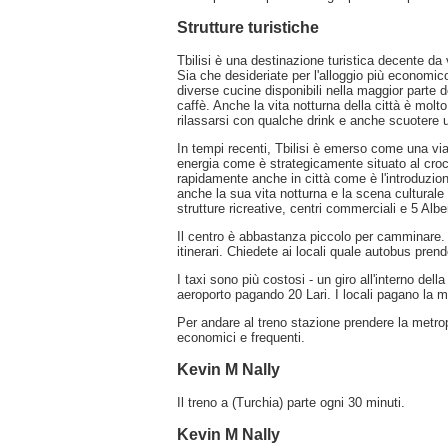
Strutture turistiche
Tbilisi è una destinazione turistica decente da vi
Sia che desideriate per l'alloggio più economico e
diverse cucine disponibili nella maggior parte 
caffè. Anche la vita notturna della città è mol
rilassarsi con qualche drink e anche scuotere
In tempi recenti, Tbilisi è emerso come una via 
energia come è strategicamente situato al croc
rapidamente anche in città come è l'introduzione
anche la sua vita notturna e la scena culturale
strutture ricreative, centri commerciali e 5 Alber
Il centro è abbastanza piccolo per camminare. 
itinerari. Chiedete ai locali quale autobus prend
I taxi sono più costosi - un giro all'interno del
aeroporto pagando 20 Lari. I locali pagano la m
Per andare al treno stazione prendere la metropol
economici e frequenti.
Kevin M Nally
Il treno a (Turchia) parte ogni 30 minuti.
Kevin M Nally