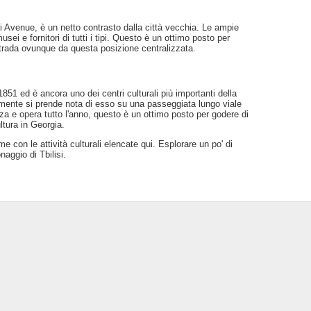
li Avenue, è un netto contrasto dalla città vecchia. Le ampie
sei e fornitori di tutti i tipi. Questo è un ottimo posto per
 strada ovunque da questa posizione centralizzata.
851 ed è ancora uno dei centri culturali più importanti della
ramente si prende nota di esso su una passeggiata lungo viale
nza e opera tutto l'anno, questo è un ottimo posto per godere di
ltura in Georgia.
e con le attività culturali elencate qui. Esplorare un po' di
aggio di Tbilisi.