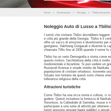
Home
»
Destinazioni
»
Georgia
»
Tbilisi Aeroporto
Noleggio Auto di Lusso a Tbilis
I turisti che visitano Tbilisi dovrebbero leggere 
e città più grande della Georgia. Tbilisi è il ce
offre un sacco di emozioni e divertimento per res
georgiano, Vakhtang Gorgasali e divenne la capi
chiamata Tiflis fino al 1936 quando il nome fu 
Tbilisi ha un vario Demografia e storia come ess
questo motivo, l'architettura della città è molto
mediorientale e bizantine. Si può vedere un gr
Rustaveli Avenue e strade strette da Narikala,
popolazione di cristiani ortodossi, troverete u
Situato non lontano da questi sono chiese orienta
tolleranza religiosa della città.
Attrazioni turistiche
Come Tbilisi ha una ricca storia e cultura, ci so
godere. Questi includono la fortezza di Narikala
Vorontsov, la Cattedrale di Sameba, musei e molti
partecipare a una serie di attività per ottenere 
turisti possono provare bagni pubblici o privati