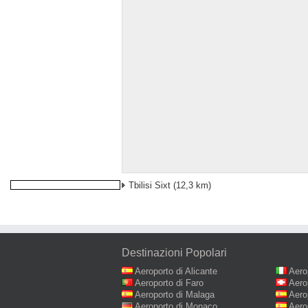
Tbilisi Sixt
(12,3 km)
Destinazioni Popolari
Aeroporto di Alicante
Aero
Aeroporto di Faro
Aero
Aeroporto di Malaga
Aero
Aeroporto di Monaco
Aero