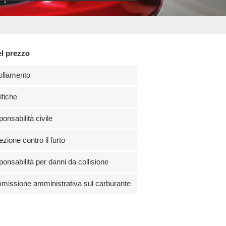
el prezzo
ullamento
fiche
onsabilità civile
ezione contro il furto
onsabilità per danni da collisione
issione amministrativa sul carburante