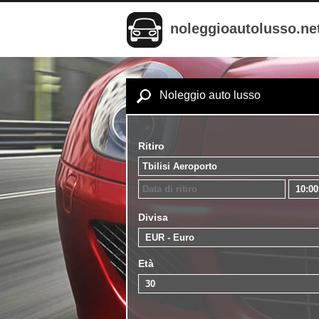
noleggioautolusso.ne
Noleggio auto lusso
Ritiro
Divisa
Età