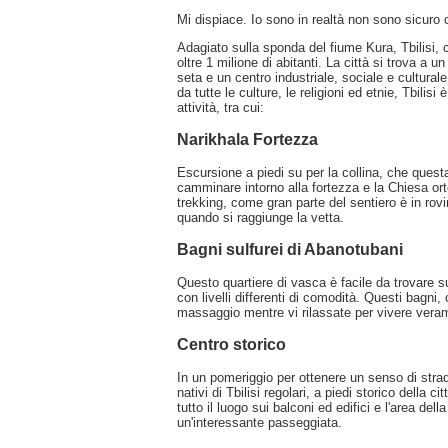
Mi dispiace. Io sono in realtà non sono sicuro ci
Adagiato sulla sponda del fiume Kura, Tbilisi, 
oltre 1 milione di abitanti. La città si trova a 
seta e un centro industriale, sociale e cultural
da tutte le culture, le religioni ed etnie, Tbilis
attività, tra cui:
Narikhala Fortezza
Escursione a piedi su per la collina, che quest
camminare intorno alla fortezza e la Chiesa ort
trekking, come gran parte del sentiero è in ro
quando si raggiunge la vetta.
Bagni sulfurei di Abanotubani
Questo quartiere di vasca è facile da trovare s
con livelli differenti di comodità. Questi bagni
massaggio mentre vi rilassate per vivere veram
Centro storico
In un pomeriggio per ottenere un senso di stradin
nativi di Tbilisi regolari, a piedi storico della c
tutto il luogo sui balconi ed edifici e l'area del
un'interessante passeggiata.