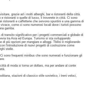
sitare, grazie ad i molti alberghi, bar e ristoranti della città.
 ristoranti o quelle di lusso, li troverete in città. Ci sono
dei ristoranti e caffetterie che servono spuntini e una gamma di
to vivace, come ci sono numerosi locali dove i turisti possono
 una gamba.
di transito significativo per i progetti commerciali e globale di
evia tra Asia ed Europa. Turismo si sta sviluppando
 di più opzioni per mangiare e alloggi. Tbilisi è migliorando
 con l'introduzione di nuovi progetti di costruzione come
ghi stelle.
Ci sono frequenti minibus che sono numerati e funzionare gli
ere.
la città di moda si torna un dollaro, ma per andare al conte
età.
itana, stazioni di classico stile sovietico, i treni veloci,