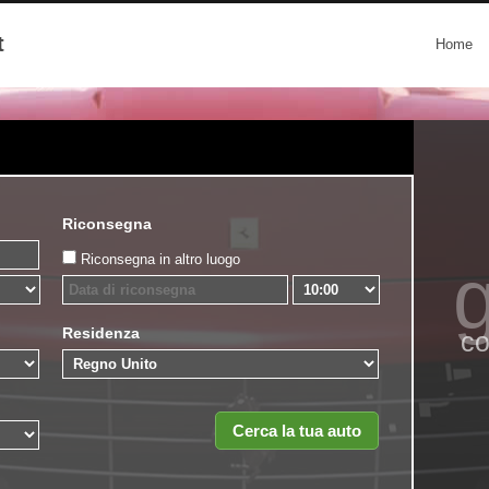
t
Home
Riconsegna
Riconsegna in altro luogo
g
Residenza
co