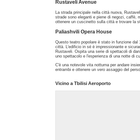
Rustaveli Avenue
La strada principale nella città nuova, Rustave
strade sono eleganti e piene di negozi, caffè, mu
ottenere un cuscinetto sulla città e trovare la
Paliashvili Opera House
Questo teatro popolare è stato in funzione dal 1
città. L'edificio in sé è impressionante e sicu
Rustaveli. Ospita una serie di spettacoli di da
uno spettacolo e l'esperienza di una notte di cu
C'è una notevole vita notturna per andare insiem
entrambi e ottenere un vero assaggio del person
Vicino a Tbilisi Aeroporto