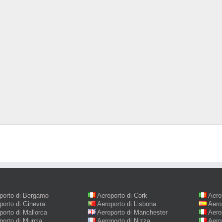
porto di Bergamo
Aeroporto di Cork
Aero
porto di Ginevra
Aeroporto di Lisbona
Aero
porto di Mallorca
Aeroporto di Manchester
Aero
porto di Murcia
Aeroporto di Nizza
Aero