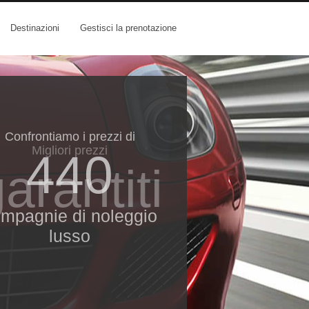
Destinazioni
Gestisci la prenotazione
Confrontiamo i prezzi di
Migliori prezzi
440
arantiti
mpagnie di noleggio
lusso