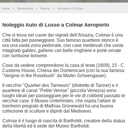
Home
»
Destinazioni
»
Francia
»
Aeroporto di Colmar
Noleggio Auto di Lusso a Colmar Aeroporto
Che si trova nel cuore dei vigneti dell'Alsazia, Colmar è una
città fatta per passeggiare. Suo famoso quartiere storico è
ora una vasta zona pedonale, con case medievali che vanta
intagliato gables, gallerie con belle ringhiere e porte ornate
con sontuose boiserie.
Cose da vedere comprendono la casa di teste (1609), 15 - C.
Customs House, Chiesa dei Domenicani (con la sua famosa
"Vergine in the Rosebush" da Martin Schoengauer).
Il vecchio "Quartier des Tanneurs" (distretto di Tanner) e il
quartiere di canal "Petite Venise" (piccola Venezia) sono
luoghi ideali per passeggiare per le vie di cobbeld passato le
vecchie case. Il Museo Unterlinden, che ospita l'altare di
Isenheim pregiato di Mathias Grünewald ha una buona
collezione di sculture e dipinti dal Medioevo.
Colmar è il luogo di nascita di Bartholdi, creatore della statua
della libertà ed è sede del Museo Bartholdi.