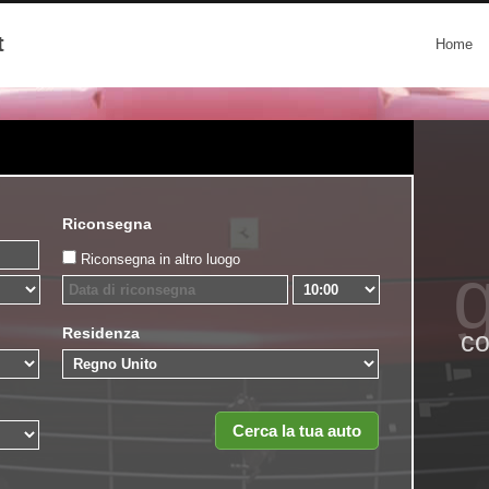
t
Home
Riconsegna
Riconsegna in altro luogo
g
Residenza
co