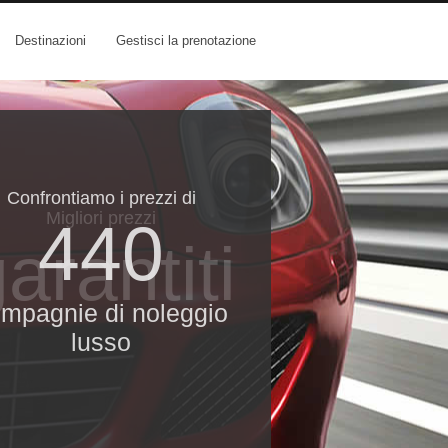
Destinazioni
Gestisci la prenotazione
Confrontiamo i prezzi di
Migliori prezzi
440
arantiti
mpagnie di noleggio
lusso