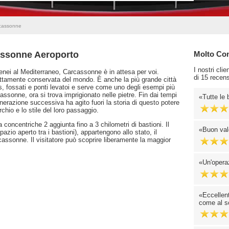
rcassonne
assonne Aeroporto
Molto Cons
I nostri cli
enei al Mediterraneo, Carcassonne è in attesa per voi.
di 15 recens
ettamente conservata del mondo. È anche la più grande città
s, fossati e ponti levatoi e serve come uno degli esempi più
ssonne, ora si trova imprigionato nelle pietre. Fin dai tempi
Tutte le 
nerazione successiva ha agito fuori la storia di questo potere
chio e lo stile del loro passaggio.
 concentriche 2 aggiunta fino a 3 chilometri di bastioni. Il
Buon val
(spazio aperto tra i bastioni), appartengono allo stato, il
ssonne. Il visitatore può scoprire liberamente la maggior
Un'opera
Eccellen
come al so