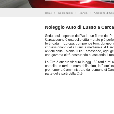
Home
»
Destinazioni
»
Francia
»
Aeroporto di Ca
Noleggio Auto di Lusso a Carc
Seduti sulle sponde dell'Aude, un fiume dei Pir
Carcassonne è una delle città murate più perf
fortificata in Europa, comprende torri, dungeon
impressionanti della Francia medievale. A Carca
antichi della Colonia Julia Carcassone, ogni ge
che governa città costruendo e lasciando il mar
La Cité è ancora vissuto in oggi. 52 torri e mura
castello, le torri, le mura della città, le "liste" 
promemoria è amministrato dal comune di Carca
parte delle parti della Cité.