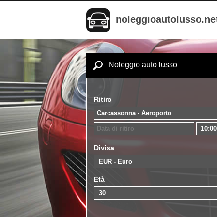
noleggioautolusso.ne
Noleggio auto lusso
Ritiro
Divisa
Età