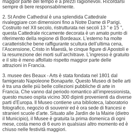
maggior parte del tempo è a prezzi ragionevoli. Ricordarsi
sempre di bere responsabilmente.
2. St Andre Cathedral è una splendida Cattedrale
rivaleggiare con dimensioni fino a Notre Dame di Parigi.
Costruito nel XII secolo, ristrutturata nei secoli 13 ° e 15 °,
questa Cattedrale riccamente decorata è un amato punto di
riferimento della regione di Bordeaux. L'esterno ha molte
caratteristiche bene raffigurante scultura dell'ultima cena,
l'Ascensione, Cristo in Maestà, le cinque figure di Apostoli e
la resurrezione dei morti sull'architrave. L'ingresso è gratuito
e il sito è meno affollato rispetto maggior parte delle
attrazioni in Francia.
3. musee des Beaux - Arts è stata fondata nel 1801 dal
famigerato Napoleone Bonaparte. Questo Museo di belle arti
è tra una delle più belle collezioni pubbliche di arte in
Francia. Che vanno dal periodo romantico all'impressionista,
questo museo ospita vicino 300 dipinti provenienti da diverse
parti d'Europa. Il Museo contiene una biblioteca, laboratorio
fotografico, negozio di souvenir ed è ora sede di francesi e
stranieri scuole d'arte. Situato alle Jardin de la Mairie (dietro
il Municipio), il Musee è gratuita la prima domenica di ogni
mese, costa meno di 6 euro in qualsiasi altro momento ed è
chiuso nelle festività maggiori.