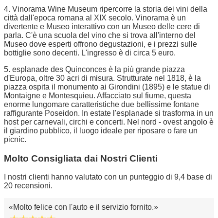
4. Vinorama Wine Museum ripercorre la storia dei vini della
città dall'epoca romana al XIX secolo. Vinorama è un
divertente e Museo interattivo con un Museo delle cere di
parla. C'è una scuola del vino che si trova all'interno del
Museo dove esperti offrono degustazioni, e i prezzi sulle
bottiglie sono decenti. L'ingresso è di circa 5 euro.
5. esplanade des Quinconces è la più grande piazza
d'Europa, oltre 30 acri di misura. Strutturate nel 1818, è la
piazza ospita il monumento ai Girondini (1895) e le statue di
Montaigne e Montesquieu. Affacciato sul fiume, questa
enorme lungomare caratteristiche due bellissime fontane
raffigurante Poseidon. In estate l'esplanade si trasforma in un
host per carnevali, circhi e concerti. Nel nord - ovest angolo è
il giardino pubblico, il luogo ideale per riposare o fare un
picnic.
Molto Consigliata dai Nostri Clienti
I nostri clienti hanno valutato con un punteggio di 9,4 base di
20 recensioni.
Molto felice con l'auto e il servizio fornito.