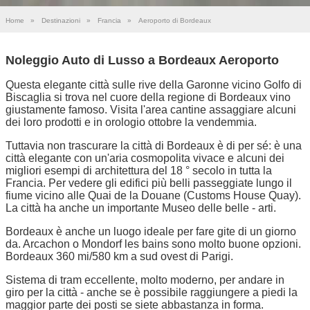
Home
»
Destinazioni
»
Francia
»
Aeroporto di Bordeaux
Noleggio Auto di Lusso a Bordeaux Aeroporto
Questa elegante città sulle rive della Garonne vicino Golfo di
Biscaglia si trova nel cuore della regione di Bordeaux vino
giustamente famoso. Visita l'area cantine assaggiare alcuni
dei loro prodotti e in orologio ottobre la vendemmia.
Tuttavia non trascurare la città di Bordeaux è di per sé: è una
città elegante con un'aria cosmopolita vivace e alcuni dei
migliori esempi di architettura del 18 ° secolo in tutta la
Francia. Per vedere gli edifici più belli passeggiate lungo il
fiume vicino alle Quai de la Douane (Customs House Quay).
La città ha anche un importante Museo delle belle - arti.
Bordeaux è anche un luogo ideale per fare gite di un giorno
da. Arcachon o Mondorf les bains sono molto buone opzioni.
Bordeaux 360 mi/580 km a sud ovest di Parigi.
Sistema di tram eccellente, molto moderno, per andare in
giro per la città - anche se è possibile raggiungere a piedi la
maggior parte dei posti se siete abbastanza in forma.