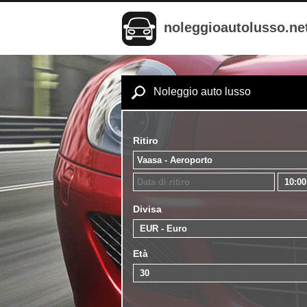
noleggioautolusso.ne
Noleggio auto lusso
Ritiro
Divisa
Età