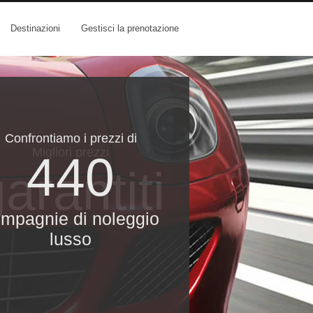
Destinazioni
Gestisci la prenotazione
Confrontiamo i prezzi di
Migliori prezzi
440
arantiti
mpagnie di noleggio
lusso