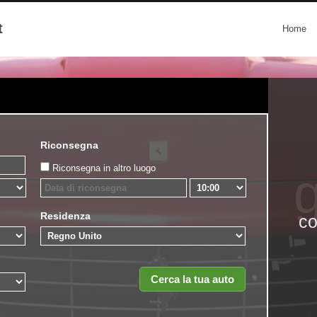
t
Home
Riconsegna
Riconsegna in altro luogo
g
Residenza
co