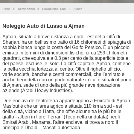
Home
»
Destinazioni
»
Emirati Arabi Uniti
»
Ajman
Noleggio Auto di Lusso a Ajman
Ajman, situato a breve distanza a nord - est della città di
Sharjah, ha un bellissimo tratto di 16 chilometri di spiaggia di
sabbia bianca lungo la costa del Golfo Persico. È un piccolo
emirato in termini di dimensioni fisiche, circa 259 chilometri
quadrati, che equivale a 0,3 per cento della superficie totale
del paese, escluse le isole. La città capitale, Ajman, contiene
la bella vecchia fortezza al centro. Oltre il righello ufficio,
varie società, banche e centri commerciali, che l'emirato è
anche benedetta con un porto naturale in cui è situato il porto
di Ajman, sede di uno della più grande nave riparazione
aziende (Arabi Heavy Industries).
Due enclavi dell'entroterra appartengono a Emirato di Ajman.
Masfout è che un'area agricola situata 110 km a sud - est
della città, vicino a Hatta, che offre alcune tra le più belle
giallo - alberi in fiore 'Ferrari' (Tecomella undulata) negli
Emirati Arabi. Manama, l'altra enclave, si trova a nord il
principale Dhaid – Masafi autostrada.