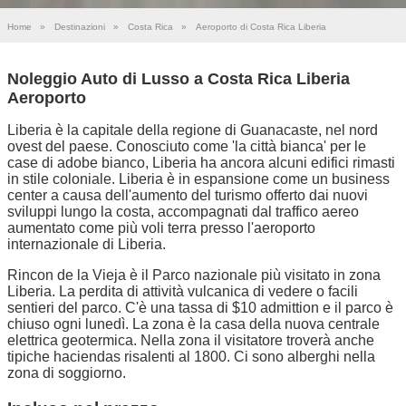
Home
»
Destinazioni
»
Costa Rica
»
Aeroporto di Costa Rica Liberia
Noleggio Auto di Lusso a Costa Rica Liberia
Aeroporto
Liberia è la capitale della regione di Guanacaste, nel nord
ovest del paese. Conosciuto come 'la città bianca' per le
case di adobe bianco, Liberia ha ancora alcuni edifici rimasti
in stile coloniale. Liberia è in espansione come un business
center a causa dell'aumento del turismo offerto dai nuovi
sviluppi lungo la costa, accompagnati dal traffico aereo
aumentato come più voli terra presso l'aeroporto
internazionale di Liberia.
Rincon de la Vieja è il Parco nazionale più visitato in zona
Liberia. La perdita di attività vulcanica di vedere o facili
sentieri del parco. C'è una tassa di $10 admittion e il parco è
chiuso ogni lunedì. La zona è la casa della nuova centrale
elettrica geotermica. Nella zona il visitatore troverà anche
tipiche haciendas risalenti al 1800. Ci sono alberghi nella
zona di soggiorno.