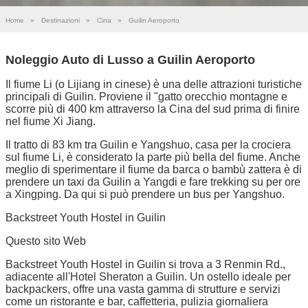
Home
»
Destinazioni
»
Cina
»
Guilin Aeroporto
Noleggio Auto di Lusso a Guilin Aeroporto
Il fiume Li (o Lijiang in cinese) è una delle attrazioni turistiche
principali di Guilin. Proviene il "gatto orecchio montagne e
scorre più di 400 km attraverso la Cina del sud prima di finire
nel fiume Xi Jiang.
Il tratto di 83 km tra Guilin e Yangshuo, casa per la crociera
sul fiume Li, è considerato la parte più bella del fiume. Anche
meglio di sperimentare il fiume da barca o bambù zattera è di
prendere un taxi da Guilin a Yangdi e fare trekking su per ore
a Xingping. Da qui si può prendere un bus per Yangshuo.
Backstreet Youth Hostel in Guilin
Questo sito Web
Backstreet Youth Hostel in Guilin si trova a 3 Renmin Rd.,
adiacente all'Hotel Sheraton a Guilin. Un ostello ideale per
backpackers, offre una vasta gamma di strutture e servizi
come un ristorante e bar, caffetteria, pulizia giornaliera