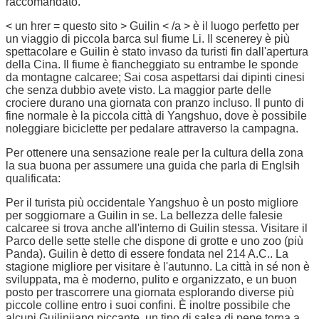
raccomandato.
< un hrer = questo sito > Guilin < /a > è il luogo perfetto per
un viaggio di piccola barca sul fiume Li. Il scenerey è più
spettacolare e Guilin è stato invaso da turisti fin dall'apertura
della Cina. Il fiume è fiancheggiato su entrambe le sponde
da montagne calcaree; Sai cosa aspettarsi dai dipinti cinesi
che senza dubbio avete visto. La maggior parte delle
crociere durano una giornata con pranzo incluso. Il punto di
fine normale è la piccola città di Yangshuo, dove è possibile
noleggiare biciclette per pedalare attraverso la campagna.
Per ottenere una sensazione reale per la cultura della zona
la sua buona per assumere una guida che parla di Englsih
qualificata:
Per il turista più occidentale Yangshuo è un posto migliore
per soggiornare a Guilin in se. La bellezza delle falesie
calcaree si trova anche all'interno di Guilin stessa. Visitare il
Parco delle sette stelle che dispone di grotte e uno zoo (più
Panda). Guilin è detto di essere fondata nel 214 A.C.. La
stagione migliore per visitare è l'autunno. La città in sé non è
sviluppata, ma è moderno, pulito e organizzato, e un buon
posto per trascorrere una giornata esplorando diverse più
piccole colline entro i suoi confini. È inoltre possibile che
alcuni Guilinjiang piccante, un tipo di salsa di pepe torna a