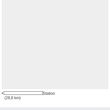
Guilin North Stazione Station
(28,8 km)