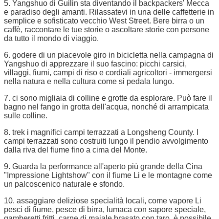
5. Yangshuo di Guilin sta diventando il backpackers' Mecca
e paradiso degli amanti. Rilassatevi in una delle caffetterie in
semplice e sofisticato vecchio West Street. Bere birra o un
caffè, raccontare le tue storie o ascoltare storie con persone
da tutto il mondo di viaggio.
6. godere di un piacevole giro in bicicletta nella campagna di
Yangshuo di apprezzare il suo fascino: picchi carsici,
villaggi, fiumi, campi di riso e cordiali agricoltori - immergersi
nella natura e nella cultura come si pedala lungo.
7. ci sono migliaia di colline e grotte da esplorare. Può fare il
bagno nel fango in grotta dell'acqua, nonché di arrampicata
sulle colline.
8. trek i magnifici campi terrazzati a Longsheng County. I
campi terrazzati sono costruiti lungo il pendio avvolgimento
dalla riva del fiume fino a cima del Monte.
9. Guarda la performance all'aperto più grande della Cina
"Impressione Lightshow" con il fiume Li e le montagne come
un palcoscenico naturale e sfondo.
10. assaggiare deliziose specialità locali, come vapore Li
pesci di fiume, pesce di birra, lumaca con sapore speciale,
gamberetti fritti, carne di maiale brasato con taro. è possibile