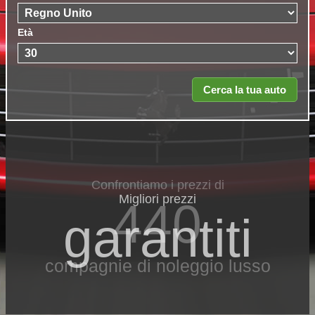
Età
Confrontiamo i prezzi di
Migliori prezzi
440
garantiti
compagnie di noleggio lusso