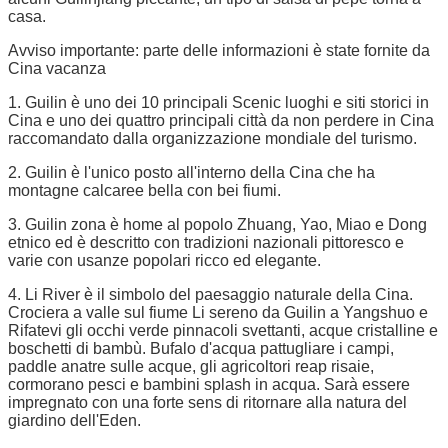
casa.
Avviso importante: parte delle informazioni è state fornite da
Cina vacanza
1. Guilin è uno dei 10 principali Scenic luoghi e siti storici in
Cina e uno dei quattro principali città da non perdere in Cina
raccomandato dalla organizzazione mondiale del turismo.
2. Guilin è l'unico posto all'interno della Cina che ha
montagne calcaree bella con bei fiumi.
3. Guilin zona è home al popolo Zhuang, Yao, Miao e Dong
etnico ed è descritto con tradizioni nazionali pittoresco e
varie con usanze popolari ricco ed elegante.
4. Li River è il simbolo del paesaggio naturale della Cina.
Crociera a valle sul fiume Li sereno da Guilin a Yangshuo e
Rifatevi gli occhi verde pinnacoli svettanti, acque cristalline e
boschetti di bambù. Bufalo d'acqua pattugliare i campi,
paddle anatre sulle acque, gli agricoltori reap risaie,
cormorano pesci e bambini splash in acqua. Sarà essere
impregnato con una forte sens di ritornare alla natura del
giardino dell'Eden.