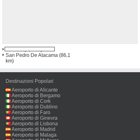
Calama
(4,9 km)
San Pedro De Atacama
(86,1
km)
Destinazioni Popolari
Aeroporto di Alicante
Aeroporto di Bergamo
Aeroporto di Cork
Aeroporto di Dublino
Aeroporto di Faro
Aeroporto di Ginevra
Aeroporto di Lisbona
Aeroporto di Madrid
Aeroporto di Malaga