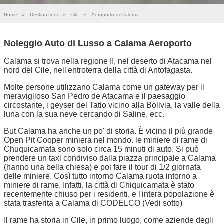
Home
»
Destinazioni
»
Cile
»
Aeroporto di Calama
Noleggio Auto di Lusso a Calama Aeroporto
Calama si trova nella regione II, nel deserto di Atacama nel
nord del Cile, nell'entroterra della città di Antofagasta.
Molte persone utilizzano Calama come un gateway per il
meraviglioso San Pedro de Atacama e il paesaggio
circostante, i geyser del Tatio vicino alla Bolivia, la valle della
luna con la sua neve cercando di Saline, ecc.
But.Calama ha anche un po' di storia. È vicino il più grande
Open Pit Cooper miniera nel mondo. le miniere di rame di
Chuquicamata sono solo circa 15 minuti di auto. Si può
prendere un taxi condiviso dalla piazza principale a Calama
(hanno una bella chiesa) e poi fare il tour di 1/2 giornata
delle miniere. Così tutto intorno Calama ruota intorno a
miniere di rame. Infatti, la città di Chiquicamata è stato
recentemente chiuso per i residenti, e l'intera popolazione è
stata trasferita a Calama di CODELCO (Vedi sotto)
Il rame ha storia in Cile, in primo luogo, come aziende degli