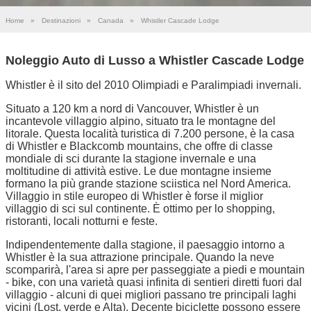
Home
»
Destinazioni
»
Canada
»
Whistler Cascade Lodge
Noleggio Auto di Lusso a Whistler Cascade Lodge
Whistler è il sito del 2010 Olimpiadi e Paralimpiadi invernali.
Situato a 120 km a nord di Vancouver, Whistler è un
incantevole villaggio alpino, situato tra le montagne del
litorale. Questa località turistica di 7.200 persone, è la casa
di Whistler e Blackcomb mountains, che offre di classe
mondiale di sci durante la stagione invernale e una
moltitudine di attività estive. Le due montagne insieme
formano la più grande stazione sciistica nel Nord America.
Villaggio in stile europeo di Whistler è forse il miglior
villaggio di sci sul continente. È ottimo per lo shopping,
ristoranti, locali notturni e feste.
Indipendentemente dalla stagione, il paesaggio intorno a
Whistler è la sua attrazione principale. Quando la neve
scomparirà, l'area si apre per passeggiate a piedi e mountain
- bike, con una varietà quasi infinita di sentieri diretti fuori dal
villaggio - alcuni di quei migliori passano tre principali laghi
vicini (Lost, verde e Alta). Decente biciclette possono essere