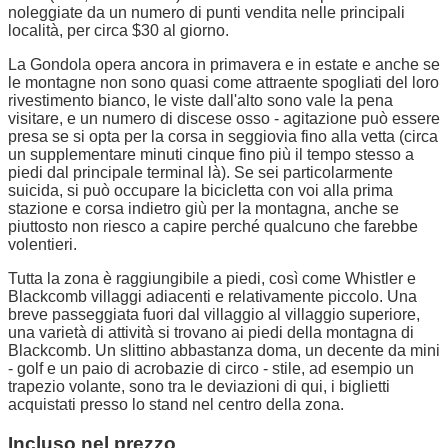
noleggiate da un numero di punti vendita nelle principali
località, per circa $30 al giorno.
La Gondola opera ancora in primavera e in estate e anche se
le montagne non sono quasi come attraente spogliati del loro
rivestimento bianco, le viste dall'alto sono vale la pena
visitare, e un numero di discese osso - agitazione può essere
presa se si opta per la corsa in seggiovia fino alla vetta (circa
un supplementare minuti cinque fino più il tempo stesso a
piedi dal principale terminal là). Se sei particolarmente
suicida, si può occupare la bicicletta con voi alla prima
stazione e corsa indietro giù per la montagna, anche se
piuttosto non riesco a capire perché qualcuno che farebbe
volentieri.
Tutta la zona è raggiungibile a piedi, così come Whistler e
Blackcomb villaggi adiacenti e relativamente piccolo. Una
breve passeggiata fuori dal villaggio al villaggio superiore,
una varietà di attività si trovano ai piedi della montagna di
Blackcomb. Un slittino abbastanza doma, un decente da mini
- golf e un paio di acrobazie di circo - stile, ad esempio un
trapezio volante, sono tra le deviazioni di qui, i biglietti
acquistati presso lo stand nel centro della zona.
Incluso nel prezzo