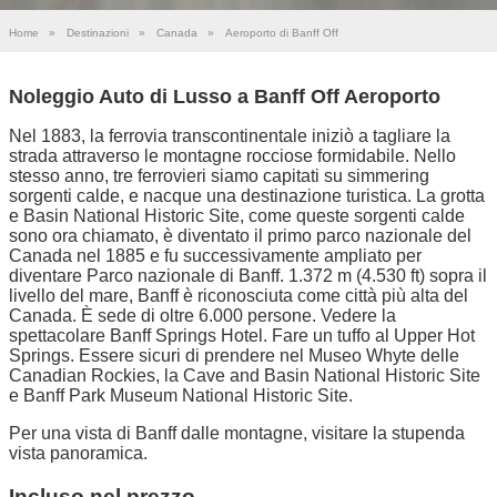
Home
»
Destinazioni
»
Canada
»
Aeroporto di Banff Off
Noleggio Auto di Lusso a Banff Off Aeroporto
Nel 1883, la ferrovia transcontinentale iniziò a tagliare la
strada attraverso le montagne rocciose formidabile. Nello
stesso anno, tre ferrovieri siamo capitati su simmering
sorgenti calde, e nacque una destinazione turistica. La grotta
e Basin National Historic Site, come queste sorgenti calde
sono ora chiamato, è diventato il primo parco nazionale del
Canada nel 1885 e fu successivamente ampliato per
diventare Parco nazionale di Banff. 1.372 m (4.530 ft) sopra il
livello del mare, Banff è riconosciuta come città più alta del
Canada. È sede di oltre 6.000 persone. Vedere la
spettacolare Banff Springs Hotel. Fare un tuffo al Upper Hot
Springs. Essere sicuri di prendere nel Museo Whyte delle
Canadian Rockies, la Cave and Basin National Historic Site
e Banff Park Museum National Historic Site.
Per una vista di Banff dalle montagne, visitare la stupenda
vista panoramica.
Incluso nel prezzo