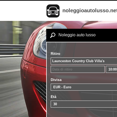
noleggioautolusso.ne
Noleggio auto lusso
Ritiro
Divisa
Età