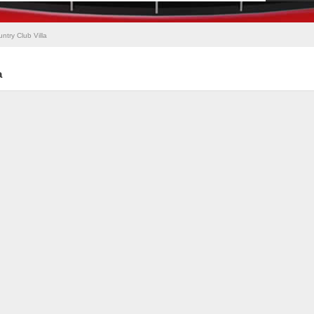
try Club Villa
a