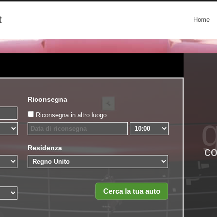
t
Home
Riconsegna
Riconsegna in altro luogo
g
Residenza
co