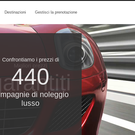
Destinazioni
Gestisci la prenotazione
Confrontiamo i prezzi di
Migliori prezzi
440
arantiti
mpagnie di noleggio
lusso