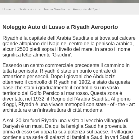
Home
»
Destinazioni
»
Arabia Saudita
»
Aeroporto di Riyadh
Noleggio Auto di Lusso a Riyadh Aeroporto
Riyadh è la capitale dell'Arabia Saudita e si trova sul calcare
grande altopiano del Najd nel centro della penisola arabica,
alcuni 2500 piedi sopra il livello del mare. In arabo il nome
significa letteralmente 'Giardini'.
Essendo un centro commerciale precedente il cammino in
tutta la penisola, Riyadh è stato un punto centrale di
attenzione per secoli. Dopo i giovani che Abdulaziz
ottennero il controllo di Riyadh nel 1902, è stato da questa
base che stabilì gradualmente il controllo su un vasto
territorio dal Golfo Persico al mar rosso. Questa zona è
diventato, nel 1932, il Regno dell'Arabia Saudita. Al giorno
d'oggi, Riyadh è una vivace metropoli con state - of - the - art
architettura e un'infrastruttura di città moderna.
A soli 20 km fuori Riyadh una visita al vecchio villaggio di
Dariyah è un must. Da qui la famiglia Saud ha provenuta
prima di esso sviluppa la sua potenza sul paese. Il villaggio
contiene una serie di palazzi di famiglia Saud, in vari Stati di