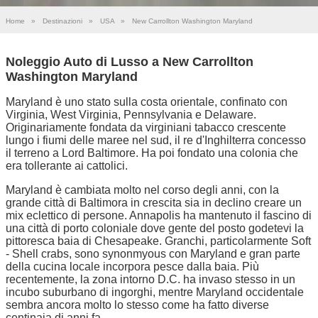
Home
»
Destinazioni
»
USA
»
New Carrollton Washington Maryland
Noleggio Auto di Lusso a New Carrollton
Washington Maryland
Maryland è uno stato sulla costa orientale, confinato con
Virginia, West Virginia, Pennsylvania e Delaware.
Originariamente fondata da virginiani tabacco crescente
lungo i fiumi delle maree nel sud, il re d'Inghilterra concesso
il terreno a Lord Baltimore. Ha poi fondato una colonia che
era tollerante ai cattolici.
Maryland è cambiata molto nel corso degli anni, con la
grande città di Baltimora in crescita sia in declino creare un
mix eclettico di persone. Annapolis ha mantenuto il fascino di
una città di porto coloniale dove gente del posto godetevi la
pittoresca baia di Chesapeake. Granchi, particolarmente Soft
- Shell crabs, sono synonmyous con Maryland e gran parte
della cucina locale incorpora pesce dalla baia. Più
recentemente, la zona intorno D.C. ha invaso stesso in un
incubo suburbano di ingorghi, mentre Maryland occidentale
sembra ancora molto lo stesso come ha fatto diverse
centinaia di anni fa.