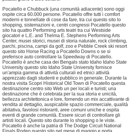
Pocatello e Chubbuck (una comunità adiacente) sono oggi
ospite circa 60.000 persone. Pocatello offre tutti i comfort
moderni e tonnellate di cose da fare, tra cui questo sito lo
shopping, sistemazioni e, centri congressi Pocatello questo
sito ha quattro Performing arts teatri tra cui Westside
giocatori e L.E. and Thelma E. Stephens Performing Arts
Center, musei storici, musei di storia naturale, rock climbing,
parchi, piscina, campi da golf, zoo e Pebble Creek ski resort
questo sito Horse Racing a Pocatello Downs o se si
preferisce auto controllare la Speedway di Pocatello.
Pocatello è anche casa dei Bengals stato Idaho Idaho State
University questo sito Idaho State University fornisce
un'ampia gamma di attività culturali ed etnici attività
apprezzato dagli studenti e pubblico in generale. Durante la
nostra visita Scopri Historical Old Town di Pocatello questa
destinazione centro sito Web un per locali e turisti; una
destinazione che è celebrata per la sua storia e unicità,
bellezza architettonica e lore, fornendo un mix accattivante di
vendita al dettaglio, auspicabile spazio commerciale, qualità
abitativa, favolosi ristoranti, aree comuni uniche e ospita
eventi di grande comunità. Essere sicuri di controllare gli
artisti locali. Questo sito durante lo shopping o le viste.
Pocatello è anche la patria di The Dodge Circuit National
Finals Rodeo questo sito nel mese di maggio e porta