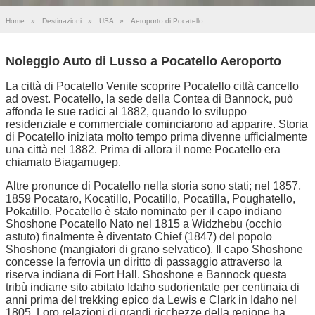
Home
»
Destinazioni
»
USA
»
Aeroporto di Pocatello
Noleggio Auto di Lusso a Pocatello Aeroporto
La città di Pocatello Venite scoprire Pocatello città cancello
ad ovest. Pocatello, la sede della Contea di Bannock, può
affonda le sue radici al 1882, quando lo sviluppo
residenziale e commerciale cominciarono ad apparire. Storia
di Pocatello iniziata molto tempo prima divenne ufficialmente
una città nel 1882. Prima di allora il nome Pocatello era
chiamato Biagamugep.
Altre pronunce di Pocatello nella storia sono stati; nel 1857,
1859 Pocataro, Kocatillo, Pocatillo, Pocatilla, Poughatello,
Pokatillo. Pocatello è stato nominato per il capo indiano
Shoshone Pocatello Nato nel 1815 a Widzhebu (occhio
astuto) finalmente è diventato Chief (1847) del popolo
Shoshone (mangiatori di grano selvatico). Il capo Shoshone
concesse la ferrovia un diritto di passaggio attraverso la
riserva indiana di Fort Hall. Shoshone e Bannock questa
tribù indiane sito abitato Idaho sudorientale per centinaia di
anni prima del trekking epico da Lewis e Clark in Idaho nel
1805. Loro relazioni di grandi ricchezze della regione ha