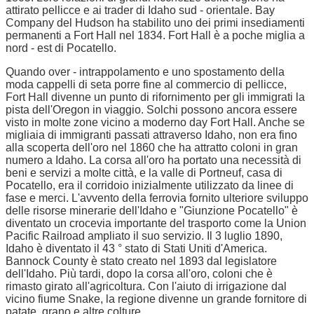
attirato pellicce e ai trader di Idaho sud - orientale. Bay
Company del Hudson ha stabilito uno dei primi insediamenti
permanenti a Fort Hall nel 1834. Fort Hall è a poche miglia a
nord - est di Pocatello.
Quando over - intrappolamento e uno spostamento della
moda cappelli di seta porre fine al commercio di pellicce,
Fort Hall divenne un punto di rifornimento per gli immigrati la
pista dell'Oregon in viaggio. Solchi possono ancora essere
visto in molte zone vicino a moderno day Fort Hall. Anche se
migliaia di immigranti passati attraverso Idaho, non era fino
alla scoperta dell'oro nel 1860 che ha attratto coloni in gran
numero a Idaho. La corsa all'oro ha portato una necessità di
beni e servizi a molte città, e la valle di Portneuf, casa di
Pocatello, era il corridoio inizialmente utilizzato da linee di
fase e merci. L'avvento della ferrovia fornito ulteriore sviluppo
delle risorse minerarie dell'Idaho e "Giunzione Pocatello" è
diventato un crocevia importante del trasporto come la Union
Pacific Railroad ampliato il suo servizio. Il 3 luglio 1890,
Idaho è diventato il 43 ° stato di Stati Uniti d'America.
Bannock County è stato creato nel 1893 dal legislatore
dell'Idaho. Più tardi, dopo la corsa all'oro, coloni che è
rimasto girato all'agricoltura. Con l'aiuto di irrigazione dal
vicino fiume Snake, la regione divenne un grande fornitore di
patate, grano e altre colture.