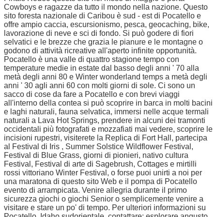
Cowboys e ragazze da tutto il mondo nella nazione. Questo
sito foresta nazionale di Caribou è sud - est di Pocatello e
offre ampio caccia, escursionismo, pesca, geocaching, bike,
lavorazione di neve e sci di fondo. Si può godere di fiori
selvatici e le brezze che grazia le pianure e le montagne o
godono di attività ricreative all'aperto infinite opportunità.
Pocatello è una valle di quattro stagione tempo con
temperature medie in estate dal basso degli anni ' 70 alla
metà degli anni 80 e Winter wonderland temps a metà degli
anni ' 30 agli anni 60 con molti giorni di sole. Ci sono un
sacco di cose da fare a Pocatello e con brevi viaggi
all'interno della contea si può scoprire in barca in molti bacini
e laghi naturali, fauna selvatica, immersi nelle acque termali
naturali a Lava Hot Springs, prendere in alcuni dei tramonti
occidentali più fotografati e mozzafiati mai vedere, scoprire le
incisioni rupestri, visiterete la Replica di Fort Hall, partecipa
al Festival di Iris , Summer Solstice Wildflower Festival,
Festival di Blue Grass, giorni di pionieri, nativo cultura
Festival, Festival di arte di Sagebrush, Cottages e mirtilli
rossi vittoriano Winter Festival, o forse puoi unirti a noi per
una maratona di questo sito Web e il pompa di Pocatello
evento di arrampicata. Venire allegria durante il primo
sicurezza giochi o giochi Senior o semplicemente venire a
visitare e stare un po' di tempo. Per ulteriori informazioni su
Pocatello, Idaho sudorientale, contattare: esplorare angusto