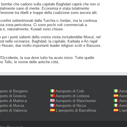
li e bombe che cadono sulla capitale Baghdad capirà che non si
mentalmente sano di mente. Economia è stata totalmente
ensione tra ribelli e truppe della coalizione sono ancora alti.
 confini settentrionali dalla Turchia o Jordan, ma la continua
esta zona pericolosa. Ci sono pochi voli commerciali a
ita e, naturalmente, Kuwait sono chiuse.
e poi i punti salienti della vostra visita includerebbe Mosul, nel
rod nelle vicinanze, Baghdad, la capitale, Karbala e An najaf
Husain, due molto importanti leader religiosi sciiti e Bassora
 l'Occidente, la sua dove tutto ha avuto inizio. Tutte quelle
o Tells, le rovine delle antiche città.
porto di Bergamo
Aeroporto di Cork
Aero
porto di Ginevra
Aeroporto di Lisbona
Aero
porto di Mallorca
Aeroporto di Manchester
Aero
porto di Murcia
Aeroporto di Nizza
Aero
porto di Valencia
L'aeroporto di Barcellona
L'ae