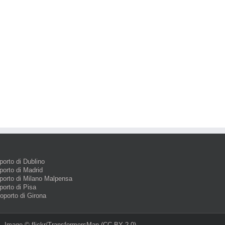
porto di Dublino
porto di Madrid
porto di Milano Malpensa
porto di Pisa
roporto di Girona
Image ©
flickr/TransformersMan
(CC BY 2.0)‎