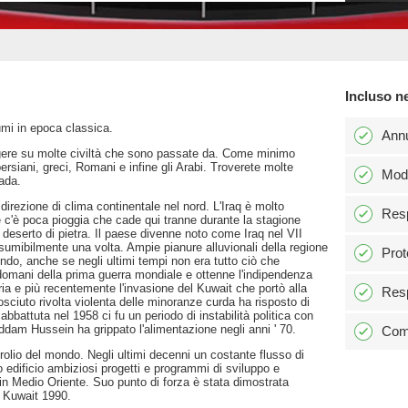
Incluso n
iumi in epoca classica.
Ann
ggere su molte civiltà che sono passate da. Come minimo
rsiani, greci, Romani e infine gli Arabi. Troverete molte
Modi
vada.
irezione di clima continentale nel nord. L'Iraq è molto
Resp
e c'è poca pioggia che cade qui tranne durante la stagione
deserto di pietra. Il paese divenne noto come Iraq nel VII
esumibilmente una volta. Ampie pianure alluvionali della regione
Prot
mondo, anche se negli ultimi tempi non era tutto ciò che
indomani della prima guerra mondiale e ottenne l'indipendenza
iria e più recentemente l'invasione del Kuwait che portò alla
Resp
sciuto rivolta violenta delle minoranze curda ha risposto di
battuta nel 1958 ci fu un periodo di instabilità politica con
ddam Hussein ha grippato l'alimentazione negli anni ' 70.
Comm
petrolio del mondo. Negli ultimi decenni un costante flusso di
o edificio ambiziosi progetti e programmi di sviluppo e
i in Medio Oriente. Suo punto di forza è stata dimostrata
el Kuwait 1990.