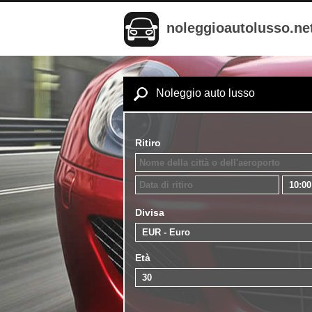
noleggioautolusso.ne
Noleggio auto lusso
Ritiro
Divisa
Età