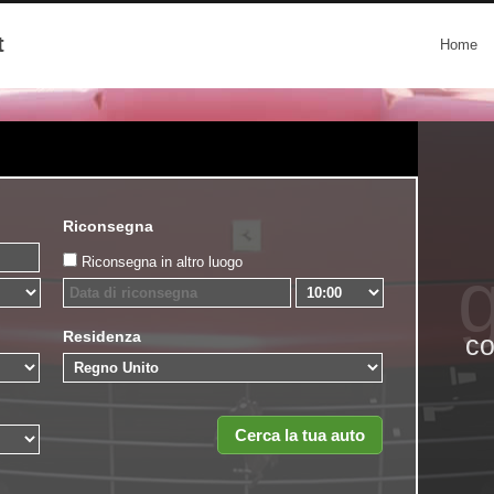
t
Home
Riconsegna
Riconsegna in altro luogo
g
Residenza
co