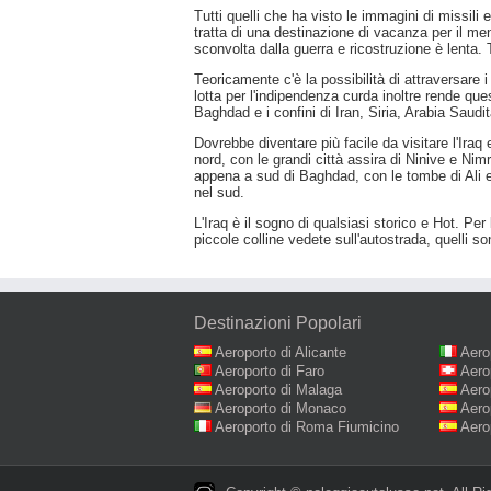
Tutti quelli che ha visto le immagini di missi
tratta di una destinazione di vacanza per il 
sconvolta dalla guerra e ricostruzione è lenta. T
Teoricamente c'è la possibilità di attraversare i
lotta per l'indipendenza curda inoltre rende qu
Baghdad e i confini di Iran, Siria, Arabia Saud
Dovrebbe diventare più facile da visitare l'Iraq 
nord, con le grandi città assira di Ninive e Nim
appena a sud di Baghdad, con le tombe di Ali e 
nel sud.
L'Iraq è il sogno di qualsiasi storico e Hot. Per
piccole colline vedete sull'autostrada, quelli son
Destinazioni Popolari
Aeroporto di Alicante
Aero
Aeroporto di Faro
Aero
Aeroporto di Malaga
Aero
Aeroporto di Monaco
Aero
Aeroporto di Roma Fiumicino
Aero