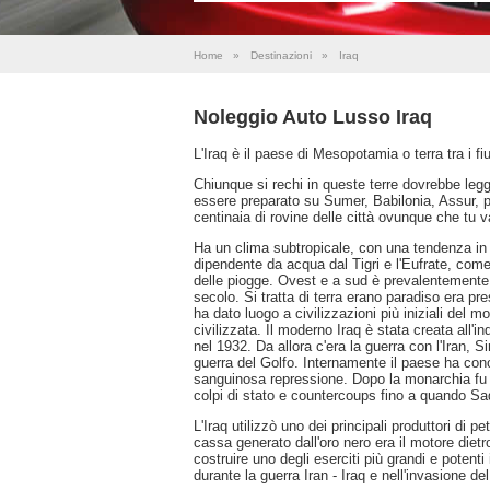
Home
»
Destinazioni
»
Iraq
Noleggio Auto Lusso Iraq
L'Iraq è il paese di Mesopotamia o terra tra i f
Chiunque si rechi in queste terre dovrebbe le
essere preparato su Sumer, Babilonia, Assur, pe
centinaia di rovine delle città ovunque che tu 
Ha un clima subtropicale, con una tendenza in d
dipendente da acqua dal Tigri e l'Eufrate, com
delle piogge. Ovest e a sud è prevalentemente 
secolo. Si tratta di terra erano paradiso era pr
ha dato luogo a civilizzazioni più iniziali del 
civilizzata. Il moderno Iraq è stata creata all'
nel 1932. Da allora c'era la guerra con l'Iran, S
guerra del Golfo. Internamente il paese ha cono
sanguinosa repressione. Dopo la monarchia fu ab
colpi di stato e countercoups fino a quando Sa
L'Iraq utilizzò uno dei principali produttori di 
cassa generato dall'oro nero era il motore dietr
costruire uno degli eserciti più grandi e potent
durante la guerra Iran - Iraq e nell'invasione d