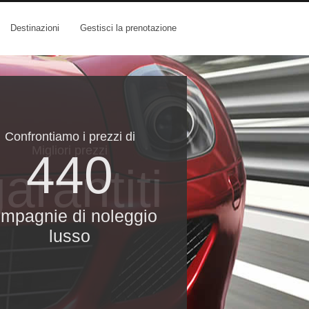
Destinazioni
Gestisci la prenotazione
Confrontiamo i prezzi di
Migliori prezzi
440
arantiti
mpagnie di noleggio
lusso