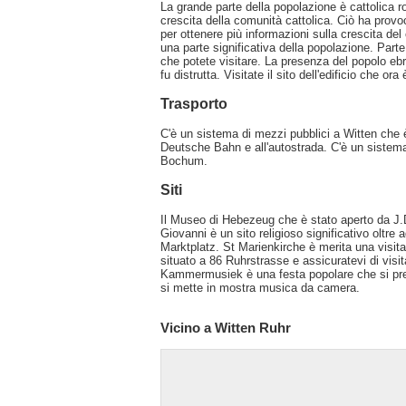
La grande parte della popolazione è cattolica 
crescita della comunità cattolica. Ciò ha provoca
per ottenere più informazioni sulla crescita del
una parte significativa della popolazione. Par
che potete visitare. La presenza del popolo eb
fu distrutta. Visitate il sito dell'edificio ch
Trasporto
C'è un sistema di mezzi pubblici a Witten che è
Deutsche Bahn e all'autostrada. C'è un sistema 
Bochum.
Siti
Il Museo di Hebezeug che è stato aperto da J.D
Giovanni è un sito religioso significativo oltre 
Marktplatz. St Marienkirche è merita una visita
situato a 86 Ruhrstrasse e assicuratevi di visi
Kammermusiek è una festa popolare che si prese
si mette in mostra musica da camera.
Vicino a Witten Ruhr