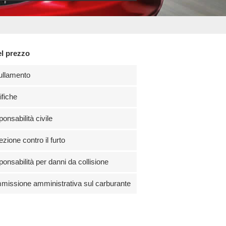
el prezzo
ullamento
fiche
onsabilità civile
ezione contro il furto
onsabilità per danni da collisione
issione amministrativa sul carburante