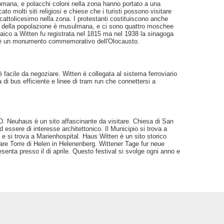
romana, e polacchi coloni nella zona hanno portato a una
to molti siti religiosi e chiese che i turisti possono visitare
 cattolicesimo nella zona. I protestanti costituiscono anche
te della popolazione è musulmana, e ci sono quattro moschee
raico a Witten fu registrata nel 1815 ma nel 1938 la sinagoga
e ora è un monumento commemorativo dell'Olocausto.
 facile da negoziare. Witten è collegata al sistema ferroviario
di bus efficiente e linee di tram run che connettersi a
. Neuhaus è un sito affascinante da visitare. Chiesa di San
ad essere di interesse architettonico. Il Municipio si trova a
 e si trova a Marienhospital. Haus Witten è un sito storico
tare Torre di Helen in Helenenberg. Wittener Tage fur neue
nta presso il di aprile. Questo festival si svolge ogni anno e