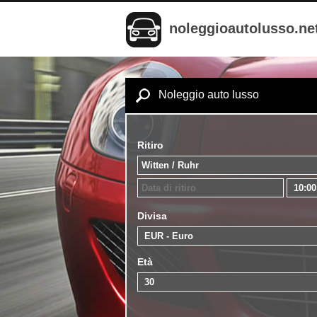
noleggioautolusso.ne
Noleggio auto lusso
Ritiro
Divisa
Età