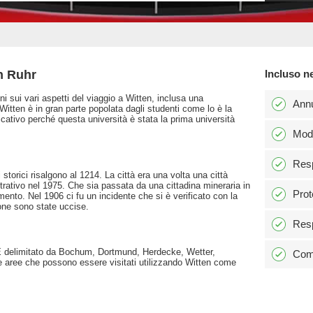
n Ruhr
Incluso n
ni sui vari aspetti del viaggio a Witten, inclusa una
Ann
Witten è in gran parte popolata dagli studenti come lo è la
icativo perché questa università è stata la prima università
Modi
Resp
storici risalgono al 1214. La città era una volta una città
trativo nel 1975. Che sia passata da una cittadina mineraria in
Prot
mento. Nel 1906 ci fu un incidente che si è verificato con la
one sono state uccise.
Resp
r. È delimitato da Bochum, Dortmund, Herdecke, Wetter,
Comm
e aree che possono essere visitati utilizzando Witten come