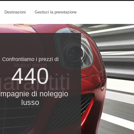
Destinazioni
Gestisci la prenotazione
Confrontiamo i prezzi di
Migliori prezzi
440
arantiti
mpagnie di noleggio
lusso