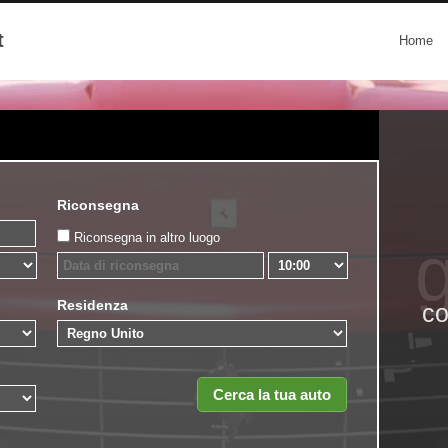
t
Home
Riconsegna
Riconsegna in altro luogo
g
Residenza
co