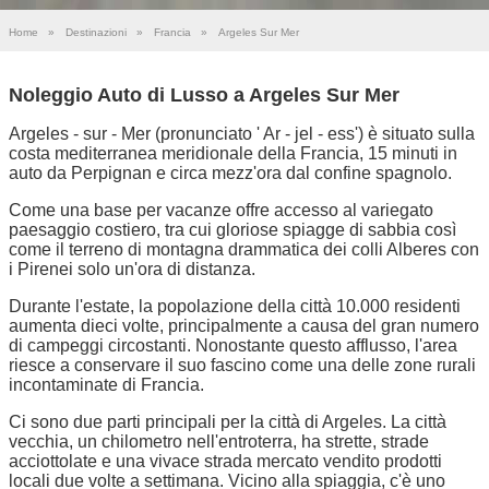
Home
»
Destinazioni
»
Francia
»
Argeles Sur Mer
Noleggio Auto di Lusso a Argeles Sur Mer
Argeles - sur - Mer (pronunciato ' Ar - jel - ess') è situato sulla
costa mediterranea meridionale della Francia, 15 minuti in
auto da Perpignan e circa mezz'ora dal confine spagnolo.
Come una base per vacanze offre accesso al variegato
paesaggio costiero, tra cui gloriose spiagge di sabbia così
come il terreno di montagna drammatica dei colli Alberes con
i Pirenei solo un'ora di distanza.
Durante l'estate, la popolazione della città 10.000 residenti
aumenta dieci volte, principalmente a causa del gran numero
di campeggi circostanti. Nonostante questo afflusso, l'area
riesce a conservare il suo fascino come una delle zone rurali
incontaminate di Francia.
Ci sono due parti principali per la città di Argeles. La città
vecchia, un chilometro nell'entroterra, ha strette, strade
acciottolate e una vivace strada mercato vendito prodotti
locali due volte a settimana. Vicino alla spiaggia, c'è uno