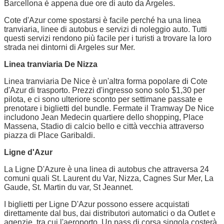
Barcellona è appena due ore di auto da Argeles.
Cote d'Azur come spostarsi è facile perché ha una linea
tranviaria, linee di autobus e servizi di noleggio auto. Tutti
questi servizi rendono più facile per i turisti a trovare la loro
strada nei dintorni di Argeles sur Mer.
Linea tranviaria De Nizza
Linea tranviaria De Nice è un'altra forma popolare di Cote
d'Azur di trasporto. Prezzi d'ingresso sono solo $1,30 per
pilota, e ci sono ulteriore sconto per settimane passate e
prenotare i biglietti del bundle. Fermate il Tramway De Nice
includono Jean Medecin quartiere dello shopping, Place
Massena, Stadio di calcio bello e città vecchia attraverso
piazza di Place Garibaldi.
Ligne d'Azur
La Ligne D'Azure è una linea di autobus che attraversa 24
comuni quali St. Laurent du Var, Nizza, Cagnes Sur Mer, La
Gaude, St. Martin du var, St Jeannet.
I biglietti per Ligne D'Azur possono essere acquistati
direttamente dal bus, dai distributori automatici o da Outlet e
agenzie, tra cui l'aeroporto. Un pass di corsa singola costerà