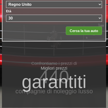
Età
Confrontiamo i prezzi di
Migliori prezzi
440
garantiti
compagnie di noleggio lusso