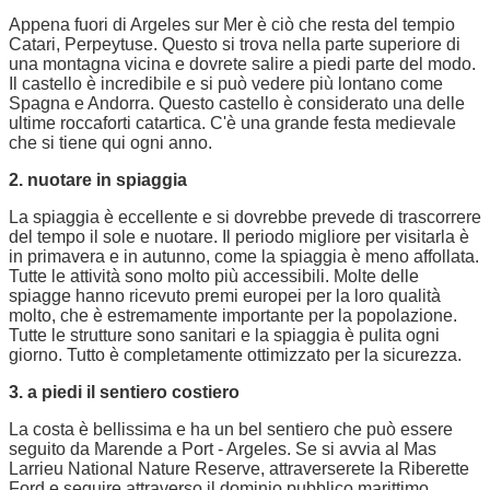
Appena fuori di Argeles sur Mer è ciò che resta del tempio
Catari, Perpeytuse. Questo si trova nella parte superiore di
una montagna vicina e dovrete salire a piedi parte del modo.
Il castello è incredibile e si può vedere più lontano come
Spagna e Andorra. Questo castello è considerato una delle
ultime roccaforti catartica. C'è una grande festa medievale
che si tiene qui ogni anno.
2. nuotare in spiaggia
La spiaggia è eccellente e si dovrebbe prevede di trascorrere
del tempo il sole e nuotare. Il periodo migliore per visitarla è
in primavera e in autunno, come la spiaggia è meno affollata.
Tutte le attività sono molto più accessibili. Molte delle
spiagge hanno ricevuto premi europei per la loro qualità
molto, che è estremamente importante per la popolazione.
Tutte le strutture sono sanitari e la spiaggia è pulita ogni
giorno. Tutto è completamente ottimizzato per la sicurezza.
3. a piedi il sentiero costiero
La costa è bellissima e ha un bel sentiero che può essere
seguito da Marende a Port - Argeles. Se si avvia al Mas
Larrieu National Nature Reserve, attraverserete la Riberette
Ford e seguire attraverso il dominio pubblico marittimo.