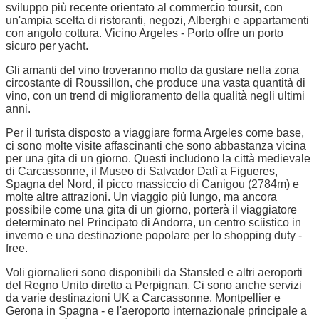
sviluppo più recente orientato al commercio toursit, con
un'ampia scelta di ristoranti, negozi, Alberghi e appartamenti
con angolo cottura. Vicino Argeles - Porto offre un porto
sicuro per yacht.
Gli amanti del vino troveranno molto da gustare nella zona
circostante di Roussillon, che produce una vasta quantità di
vino, con un trend di miglioramento della qualità negli ultimi
anni.
Per il turista disposto a viaggiare forma Argeles come base,
ci sono molte visite affascinanti che sono abbastanza vicina
per una gita di un giorno. Questi includono la città medievale
di Carcassonne, il Museo di Salvador Dalì a Figueres,
Spagna del Nord, il picco massiccio di Canigou (2784m) e
molte altre attrazioni. Un viaggio più lungo, ma ancora
possibile come una gita di un giorno, porterà il viaggiatore
determinato nel Principato di Andorra, un centro sciistico in
inverno e una destinazione popolare per lo shopping duty -
free.
Voli giornalieri sono disponibili da Stansted e altri aeroporti
del Regno Unito diretto a Perpignan. Ci sono anche servizi
da varie destinazioni UK a Carcassonne, Montpellier e
Gerona in Spagna - e l'aeroporto internazionale principale a