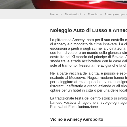
Home
»
Destinazioni
»
Francia
»
Annecy Aeroport
Noleggio Auto di Lusso a Anne
La pittoresca Annecy, noto per il suo castello c
di Annecy e circondato da cime innevate. La ci
escursioni a piedi o sugli sci nella vicina zona 
sue torri diverse, è un ricordo della gloriosa st
costruito nel XI secolo dal principe di Savoia. 
snoda tra le strade acciottolate con le case dai t
sole al tramonto. Nessuna meraviglia che la c
Nella parte vecchia della città, è possibile esp
risalente al Medioevo. Negozi moderni hanno trov
per noleggiare attrezzi quando si vuole indulge
ristoranti, caffetterie e grandi aziende quali
optare per un hotel in città o per una delle loca
La tradizionale festa del centro storico si svolg
famoso Festival di lago che si svolge ogni ago
Festival di Film d'animazione.
Vicino a Annecy Aeroporto