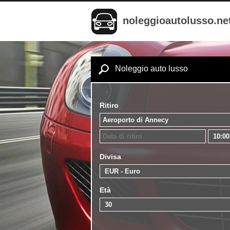
noleggioautolusso.ne
Noleggio auto lusso
Ritiro
Divisa
Età