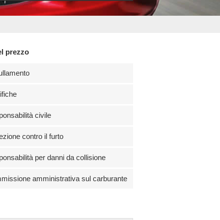
el prezzo
ullamento
fiche
onsabilità civile
ezione contro il furto
onsabilità per danni da collisione
issione amministrativa sul carburante