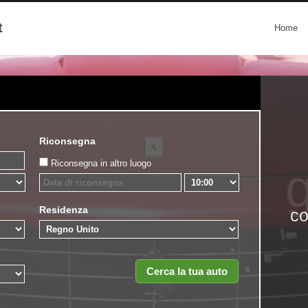
t
Home
Riconsegna
Riconsegna in altro luogo
g
Residenza
co