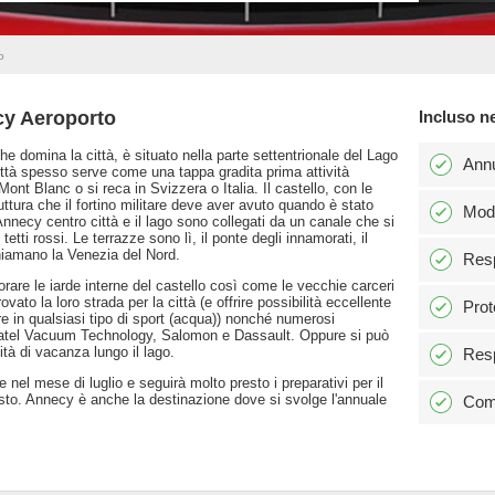
o
cy Aeroporto
Incluso n
he domina la città, è situato nella parte settentrionale del Lago
Ann
ttà spesso serve come una tappa gradita prima attività
Mont Blanc o si reca in Svizzera o Italia. Il castello, con le
ruttura che il fortino militare deve aver avuto quando è stato
Modi
Annecy centro città e il lago sono collegati da un canale che si
etti rossi. Le terrazze sono lì, il ponte degli innamorati, il
hiamano la Venezia del Nord.
Resp
lorare le iarde interne del castello così come le vecchie carceri
ato la loro strada per la città (e offrire possibilità eccellente
Prot
re in qualsiasi tipo di sport (acqua)) nonché numerosi
 Alcatel Vacuum Technology, Salomon e Dassault. Oppure si può
lità di vacanza lungo il lago.
Resp
e nel mese di luglio e seguirà molto presto i preparativi per il
sto. Annecy è anche la destinazione dove si svolge l'annuale
Comm