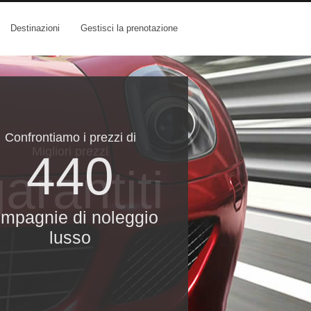
Destinazioni
Gestisci la prenotazione
Confrontiamo i prezzi di
Migliori prezzi
440
arantiti
mpagnie di noleggio
lusso