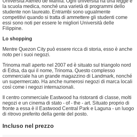
Università Ateneo de Manila. Ogni università ha una legge e
la scuola medica, nonché una varietà di programmi dello
studente non laureato. Entrambi sono ugualmente
competitivi quando si tratta di ammettere gli studenti come
essi sono noti per essere le migliori Università delle
Filippine.
Lo shopping
Mentre Quezon City può essere ricca di storia, esso è anche
noto per i suoi negozi.
Trinoma mall aperto nel 2007 ed è situato sul triangolo nord
di Edsa, da qui il nome, Trinoma. Questo complesso
commerciale ha un grande magazzino di Landmark, nonché
un supermercato. Ha anche numerosi negozi di marca locali
così come i negozi internazionali.
Il centro commerciale Eastwood ha ristoranti di classe, molti
negozi e un cinema di stato - of - the - art. Situato proprio di
fronte a essa è il Eastwood Central Park e Laguna - un luogo
di ritrovo preferito della gente del posto.
Incluso nel prezzo