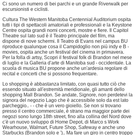
Ci sono un numero di bei parchi e un grande Riverwalk per
escursionisti e ciclisti.
Cultura The Western Manitoba Centennial Auditorium ospita
tutti i tipi di spettacoli amatoriali e professionali e la Keystone
Centre ospita grandi nomi concerti, mostre e fiere. Il Capitol
Theatre sul lato sud è il Teatro principale del film, ma
dispone di nove schermi. Il Teatro di Evans nel campus BU
riproduce qualunque cosa il Campidoglio non più indy e B -
movies, ospita anche un festival del cinema in primavera.
Per la folla di artsy, Scopri il festival folk di Brandon nel mese
di luglio e la Galleria d'arte di Manitoba sud - occidentale. La
scuola di musica BU propone anche un'ardesia regolare di
recital e concerti che si possono frequentare.
Lo shopping è abbastanza limitato, con quasi tutto ciò che
essendo situato all'estremità meridionale, gli amanti dello
shopping Mall Brandon. Se andate, Signore, non perdetevi la
signora del negozio Lago che è accessibile solo da est lato
parcheggio.. - - che è un vero gioiello. Se non si trovano
presso il centro commerciale, è strano ma maggior parte dei
negozi sono lungo 18th street, fino alla collina del Nord dove
c'è un nuovo sviluppo di Home Depot, di Marco s Work
Wearhouse, Walmart, Future Shop, Safeway e anche uno
Starbucks (Brandon solo e ').. Ma fare un giro in centro troppo