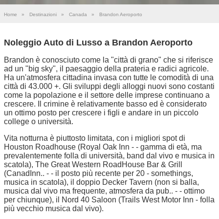
Home
»
Destinazioni
»
Canada
»
Brandon Aeroporto
Noleggio Auto di Lusso a Brandon Aeroporto
Brandon è conosciuto come la "città di grano" che si riferisce
ad un "big sky", il paesaggio della prateria e radici agricole.
Ha un'atmosfera cittadina invasa con tutte le comodità di una
città di 43.000 +. Gli sviluppi degli alloggi nuovi sono costanti
come la popolazione e il settore delle imprese continuano a
crescere. Il crimine è relativamente basso ed è considerato
un ottimo posto per crescere i figli e andare in un piccolo
college o università.
Vita notturna è piuttosto limitata, con i migliori spot di
Houston Roadhouse (Royal Oak Inn - - gamma di età, ma
prevalentemente folla di università, band dal vivo e musica in
scatola), The Great Western RoadHouse Bar & Grill
(CanadInn.. - - il posto più recente per 20 - somethings,
musica in scatola), il doppio Decker Tavern (non si balla,
musica dal vivo ma frequente, atmosfera da pub.. - - ottimo
per chiunque), il Nord 40 Saloon (Trails West Motor Inn - folla
più vecchio musica dal vivo).